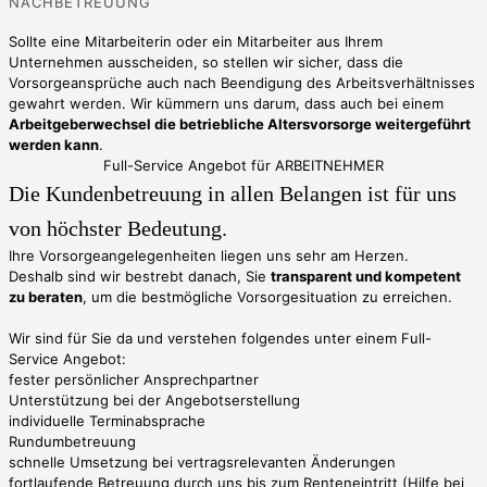
NACHBETREUUNG
Sollte eine Mitarbeiterin oder ein Mitarbeiter aus Ihrem
Unternehmen ausscheiden, so stellen wir sicher, dass die
Vorsorgeansprüche auch nach Beendigung des Arbeitsverhältnisses
gewahrt werden. Wir kümmern uns darum, dass auch bei einem
Arbeitgeberwechsel die betriebliche Altersvorsorge weitergeführt
werden kann
.
Full-Service Angebot für ARBEITNEHMER
Die Kundenbetreuung in allen Belangen ist für uns
von höchster Bedeutung.
Ihre Vorsorgeangelegenheiten liegen uns sehr am Herzen.
Deshalb sind wir bestrebt danach, Sie
transparent und kompetent
zu beraten
, um die bestmögliche Vorsorgesituation zu erreichen.
Wir sind für Sie da und verstehen folgendes unter einem Full-
Service Angebot:
fester persönlicher Ansprech­partner ​
Unterstützung bei der Angebots­erstellung
individuelle Terminabsprache
Rundum­betreuung
schnelle Umsetzung bei vertrags­relevanten Änderungen
fortlaufende Betreuung durch uns bis zum Renteneintritt (Hilfe bei